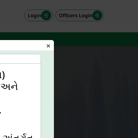
Login
Officers Login
િ)
) અને
.
 અંતર્ગત