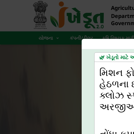
Agricult
Depart
Governm
યોજના
કંપની/ડીલર
કૃષિ વિષયક માર્ગ
ાત્રતા
🌿 ખેડૂતો માટે
ત બીજ વિતરણ ઘટક
મિશન ફોર
્ટર અથવા તેથી વધુ
હેઠળના ઇ
ક્લોઝ સ્
અરજીઓ ત
નોંધ: ક