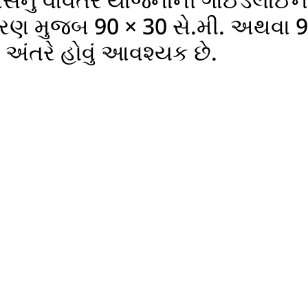
 પર યોજનાનો લાભ મેળવવા માટે તમામ લ
રણ મુજબ 90 × 30 સે.મી. અથવા 9
ા અંતરે હોવું આવશ્યક છે.
 નોંધણી કરાવવાની રહેશે. જેમાં આધા
ડાયેલા મોબાઇલ નંબર પર જ OTP મો
ાભાર્થી નોંધણી
કંપની નોંધણી
અરજી માટેની માર્ગદર્શિકા