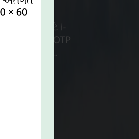
ાભાર્થીઓ માટે i-
0 × 60
ર ચકાસણી માટે OTP
કલવામાં આવશે.