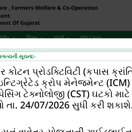
ure , Farmers Welfare & Co-Operation
ment
ent Of Gujarat
દર્શન
લિંક્સ
સંપર્ક
PM Cares
 અગત્યની સૂચના:-
 કોટન પ્રોડક્ટિવિટી (કપાસ ક્રાંત
ન્ટિગ્રેટેડ ક્રોપ મેનેજમેન્ટ (ICM
પેસિંગ ટેક્નોલોજી (CST) ઘટકો માટે
ા. 24/07/2026 સુધી કરી શકાશે
મહત્વપૂર્ણ સૂચના
પાસનું વાવેતર યોજનાની ગાઈડલાઈન