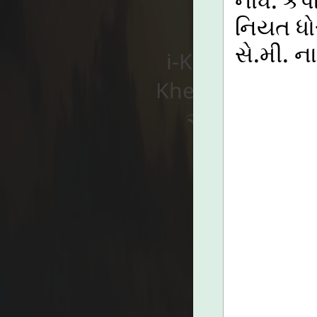
i-Khedut પોર્ટલ
નિયત ધો
સે.મી. ન
Khedut પોર્ટલ પર
આધાર સાથે જો
લ