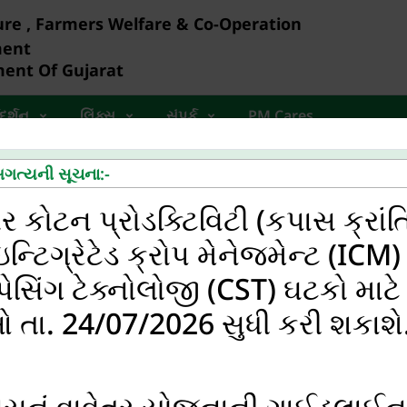
ure , Farmers Welfare & Co-Operation
ment
ent Of Gujarat
દર્શન
લિંક્સ
સંપર્ક
PM Cares
 અગત્યની સૂચના:-
 કોટન પ્રોડક્ટિવિટી (કપાસ ક્રાંત
ન્ટિગ્રેટેડ ક્રોપ મેનેજમેન્ટ (ICM
પેસિંગ ટેક્નોલોજી (CST) ઘટકો માટે
ા. 24/07/2026 સુધી કરી શકાશે
મહત્વપૂર્ણ સૂચના
પાસનું વાવેતર યોજનાની ગાઈડલાઈન