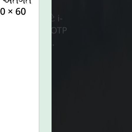
ાભાર્થીઓ માટે i-
0 × 60
ર ચકાસણી માટે OTP
કલવામાં આવશે.