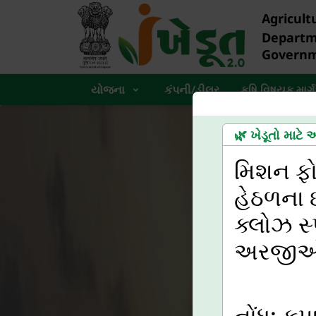
Agricult
Depart
Governm
યોજના
કંપની/ડીલર
કૃષિ વિષયક માર્ગ
ાત્રતા
🌿 ખેડૂતો માટે
ત બીજ વિતરણ ઘટક
મિશન ફોર
્ટર અથવા તેથી વધુ
હેઠળના ઇ
ક્લોઝ સ્
અરજીઓ ત
નોંધ: ક