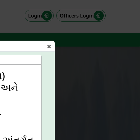
Login
Officers Login
િ)
) અને
.
 અંતર્ગત