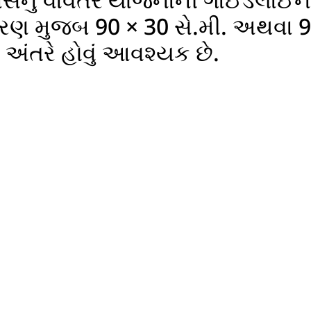
 પર યોજનાનો લાભ મેળવવા માટે તમામ લ
રણ મુજબ 90 × 30 સે.મી. અથવા 9
ા અંતરે હોવું આવશ્યક છે.
 નોંધણી કરાવવાની રહેશે. જેમાં આધા
ડાયેલા મોબાઇલ નંબર પર જ OTP મો
ાભાર્થી નોંધણી
કંપની નોંધણી
અરજી માટેની માર્ગદર્શિકા