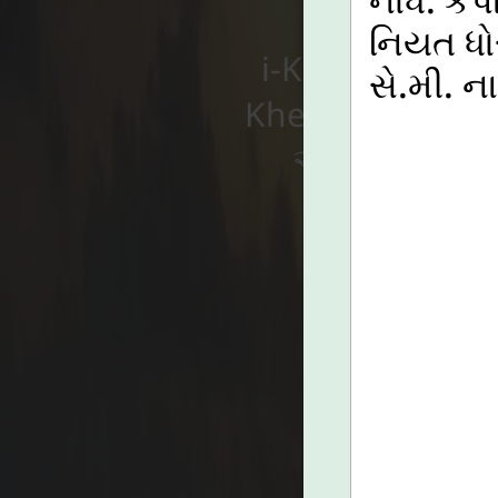
i-Khedut પોર્ટલ
નિયત ધો
સે.મી. ન
Khedut પોર્ટલ પર
આધાર સાથે જો
લ